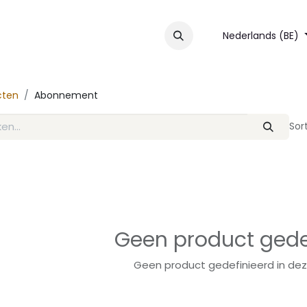
nsten
Over ons
Contact
Nederlands (BE)
cten
Abonnement
Sor
Geen product gede
Geen product gedefinieerd in dez