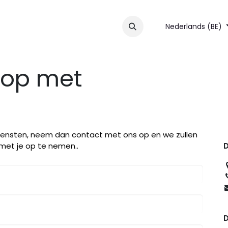
nsten
Over ons
Contact
Nederlands (BE)
 op met
 diensten, neem dan contact met ons op en we zullen
met je op te nemen..
D
D